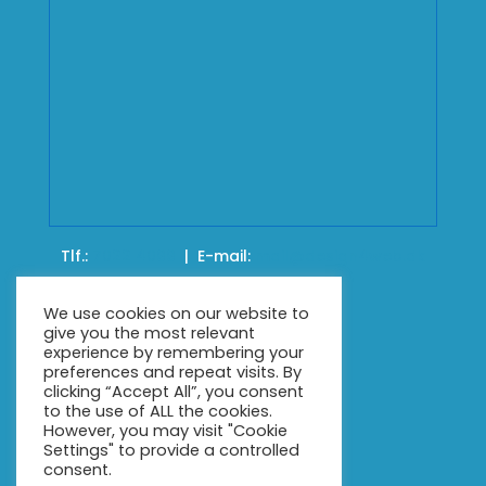
Tlf.:
7022 4099
| E-mail:
mail@design4web.dk
Sitemap
We use cookies on our website to
give you the most relevant
Cases
experience by remembering your
preferences and repeat visits. By
Bureauet
clicking “Accept All”, you consent
CSR
to the use of ALL the cookies.
However, you may visit "Cookie
Kontakt
Settings" to provide a controlled
Fjern support
consent.